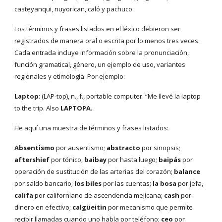
casteyanqui, nuyorican, caló y pachuco.
Los términos y frases listados en el léxico debieron ser
registrados de manera oral o escrita por lo menos tres veces.
Cada entrada incluye información sobre la pronunciación,
función gramatical, género, un ejemplo de uso, variantes
regionales y etimología. Por ejemplo:
Laptop
: (LAP-top), n., f., portable computer. “Me llevé la laptop
to the trip. Also
LAPTOPA
.
He aquí una muestra de términos y frases listados:
Absentismo
por ausentismo;
abstracto
por sinopsis;
aftershief
por tónico,
baibay
por hasta luego;
baipás
por
operación de sustitución de las arterias del corazón;
balance
por saldo bancario;
los biles
por las cuentas;
la bosa
por jefa,
califa
por californiano de ascendencia mejicana;
cash
por
dinero en efectivo;
calgüeitin
por mecanismo que permite
recibir llamadas cuando uno habla por teléfono;
ceo
por