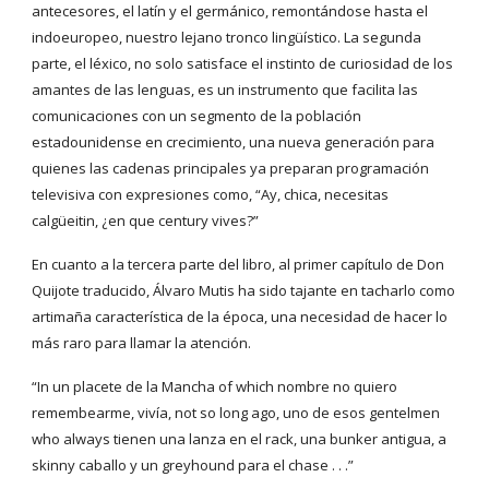
antecesores, el latín y el germánico, remontándose hasta el
indoeuropeo, nuestro lejano tronco lingüístico. La segunda
parte, el léxico, no solo satisface el instinto de curiosidad de los
amantes de las lenguas, es un instrumento que facilita las
comunicaciones con un segmento de la población
estadounidense en crecimiento, una nueva generación para
quienes las cadenas principales ya preparan programación
televisiva con expresiones como, “Ay, chica, necesitas
calgüeitin, ¿en que century vives?”
En cuanto a la tercera parte del libro, al primer capítulo de Don
Quijote traducido, Álvaro Mutis ha sido tajante en tacharlo como
artimaña característica de la época, una necesidad de hacer lo
más raro para llamar la atención.
“In un placete de la Mancha of which nombre no quiero
remembearme, vivía, not so long ago, uno de esos gentelmen
who always tienen una lanza en el rack, una bunker antigua, a
skinny caballo y un greyhound para el chase . . .”