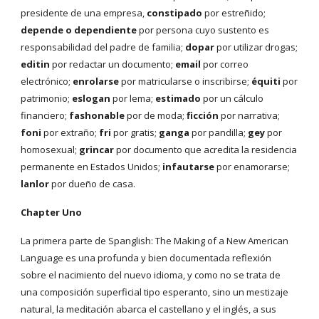
presidente de una empresa,
constipado
por estreñido;
depende o dependiente
por persona cuyo sustento es
responsabilidad del padre de familia;
dopar
por utilizar drogas;
editin
por redactar un documento;
email
por correo
electrónico;
enrolarse
por matricularse o inscribirse;
équiti
por
patrimonio;
eslogan
por lema;
estimado
por un cálculo
financiero;
fashonable
por de moda;
ficción
por narrativa;
foni
por extraño;
fri
por gratis;
ganga
por pandilla;
gey
por
homosexual;
grincar
por documento que acredita la residencia
permanente en Estados Unidos;
infautarse
por enamorarse;
lanlor
por dueño de casa.
Chapter Uno
La primera parte de Spanglish: The Making of a New American
Language es una profunda y bien documentada reflexión
sobre el nacimiento del nuevo idioma, y como no se trata de
una composición superficial tipo esperanto, sino un mestizaje
natural, la meditación abarca el castellano y el inglés, a sus