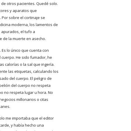
a de otros pacientes. Quedé solo.
ores y aparatos que
Por sobre el cortinaje se
edicina moderna, los lamentos de
s apurados, el tufo a
le de la muerte en asecho.
. Es lo único que cuenta con
l cuerpo. He sido fumador, he
calorías o la sal que ingería.
te las etiquetas, calculando los
ado del cuerpo. El peligro de
ebelión del cuerpo no respeta
po no respeta lugar u hora. No
egocios millonarios o citas
lanes.
olo me importaba que el editor
a tarde, y había hecho una