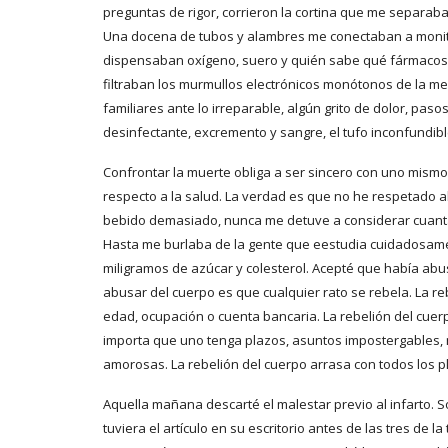
preguntas de rigor, corrieron la cortina que me separab
Una docena de tubos y alambres me conectaban a monit
dispensaban oxígeno, suero y quién sabe qué fármacos. 
filtraban los murmullos electrónicos monótonos de la m
familiares ante lo irreparable, algún grito de dolor, paso
desinfectante, excremento y sangre, el tufo inconfundib
Confrontar la muerte obliga a ser sincero con uno mismo
respecto a la salud. La verdad es que no he respetado a
bebido demasiado, nunca me detuve a considerar cuantas 
Hasta me burlaba de la gente que eestudia cuidadosamen
miligramos de azúcar y colesterol. Acepté que había abus
abusar del cuerpo es que cualquier rato se rebela. La r
edad, ocupación o cuenta bancaria. La rebelión del cuer
importa que uno tenga plazos, asuntos impostergables, n
amorosas. La rebelión del cuerpo arrasa con todos los p
Aquella mañana descarté el malestar previo al infarto. S
tuviera el artículo en su escritorio antes de las tres de l