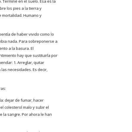
 Terminé en el suelo. Esa es la
re los pies a la tierra y
le mortalidad. Humano y
pentía de haber vivido como lo
ambia nada. Para sobreponerse a
nto a la basura. El
ntimiento hay que sustituirla por
ndar: 1. Arreglar, quitar
 las necesidades. Es decir,
ras:
a: dejar de fumar, hacer
el colesterol malo y subir el
e la sangre. Por ahora le han