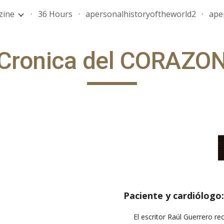
zine
36 Hours
apersonalhistoryoftheworld2
ape
ip to main content
Skip to navigat
Cronica del CORAZO
Paciente y cardiólogo
El escritor Raúl Guerrero r