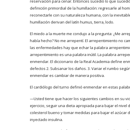
reservación para cenar. Entonces sucedió lo que sucedió.
definición primordial de la humillación: regresarle al homb
reconectarle con su naturaleza humana, con la inevitab
humillación derivan del latín humus, tierra, lodo.
El miedo a la muerte me condujo a la pregunta: ¿Me arre
había hecho? No me arrepentí. El arrepentimiento no c
las enfermedades hay que echar la palabra arrepentimie
arrepentimiento es una palabra inútil. La palabra arrepe
enmendar. El diccionario de la Real Academia define enme
defectos 2. Subsanar los daños. 3. Variar el rumbo según
enmendar es cambiar de manera positiva.
El cardiólogo del turno definió enmendar en estas palab
—Usted tiene que hacer los siguientes cambios en su vid
ejercicio, seguir una dieta apropiada para bajar el nivel d
colesterol bueno y tomar medidas para bajar el azúcar d
inyectado insulina.