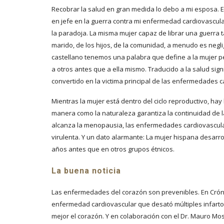
Recobrar la salud en gran medida lo debo a mi esposa. 
en jefe en la guerra contra mi enfermedad cardiovascular, 
la paradoja. La misma mujer capaz de librar una guerra 
marido, de los hijos, de la comunidad, a menudo es negli
castellano tenemos una palabra que define a la mujer 
a otros antes que a ella mismo. Traducido a la salud sign
convertido en la victima principal de las enfermedades 
Mientras la mujer está dentro del ciclo reproductivo, ha
manera como la naturaleza garantiza la continuidad de 
alcanza la menopausia, las enfermedades cardiovascul
virulenta. Y un dato alarmante: La mujer hispana desarro
años antes que en otros grupos étnicos.
La buena noticia
Las enfermedades del corazón son prevenibles. En Crón
enfermedad cardiovascular que desató múltiples infarto
mejor el corazón. Y en colaboración con el Dr. Mauro Mos