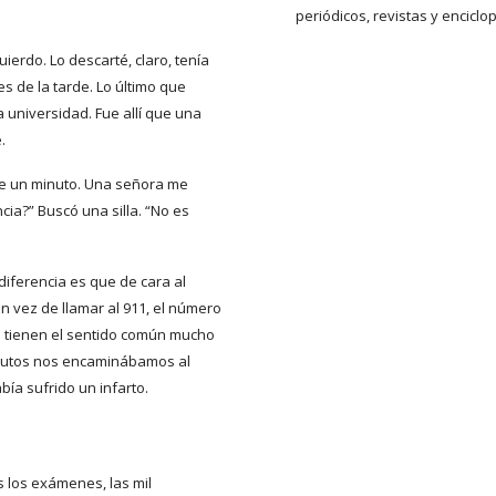
periódicos, revistas y encicl
erdo. Lo descarté, claro, tenía
es de la tarde. Lo último que
a universidad. Fue allí que una
.
de un minuto. Una señora me
cia?” Buscó una silla. “No es
diferencia es que de cara al
n vez de llamar al 911, el número
s tienen el sentido común mucho
inutos nos encaminábamos al
ía sufrido un infarto.
s los exámenes, las mil