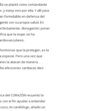
Ella se plantó como comandante
y estoy vivo por ella. Y allí yace
tan formidable en defensa del
gente con su propia salud. En
perfectamente. Abnegación: poner
ifica que la mujer se ha
cardiovasculares.
y hormonas que la protegen, es la
la especie. Pero una vez que
ares la atacan de manera
lla afecciones cardiacas diez
ica del CORAZÓN recuento la
s con el fin ayudar a entender
cucci, mi cardiólogo, añado un