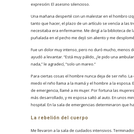
expresión: El asesino silencioso.
Una mañana desperté con un malestar en el hombro izqui
tanto que hacer, el plazo de un artículo se vencía a las tr
necesitaba era enfermarme. Me dirigí a la biblioteca de l
puñalada en el pecho me dejó sin aliento y me desplomé
Fue un dolor muy intenso, pero no duró mucho, menos 
ayudó a levantar. “Está muy pálido, ¿le pido una ambulan
nada,” le agradecí, “solo un mareo.”
Para ciertas cosas el hombre nunca deja de ser niño. La 
miedo el niño llama a la mamá y el hombre a la esposa. E
de emergencia, llamé a mi mujer. Por fortuna las mujere
más desarrollado, y mi esposa saltó al auto. En unos m
hospital. En la sala de emergencias determinaron que hab
La rebelión del cuerpo
Me llevaron a la sala de cuidados intensivos. Terminado