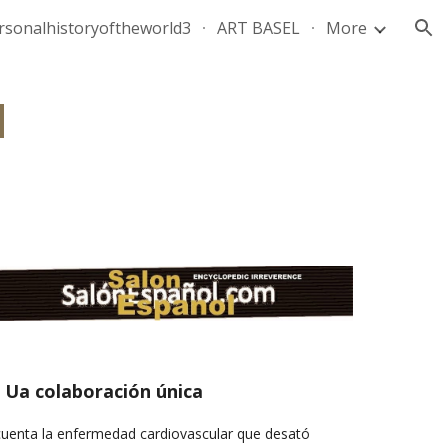
rsonalhistoryoftheworld3
ART BASEL
More
ion
N
: Ua colaboración única
ecuenta la enfermedad cardiovascular que desató